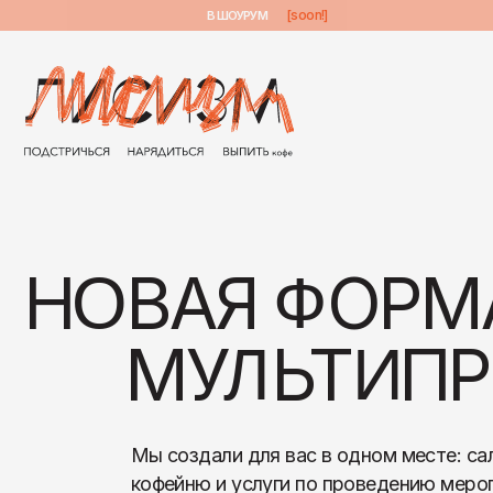
[soon!]
В ШОУРУМ
Н
ВАЯ
ОРМА
О
Ф
МУ
ЬТ
ПРО
Л
И
С
Мы создали для вас в одном месте: салон красоты,
кофейню и услуги по проведению мероприятий