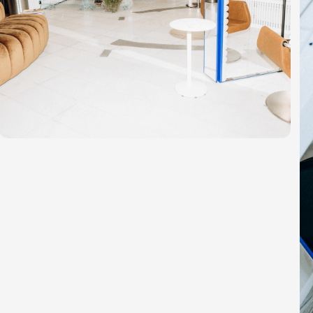
ЛИСИЗМ,
КАК
ОСОБЫЙ
ПОДХОД
МУ,
ГДЕ
МЫ
ФОРМИРУЕМ
ДЛЯ
ВАС
РУТИНУ,
А
ОНА
—
ВАШ
ОБРАЗ