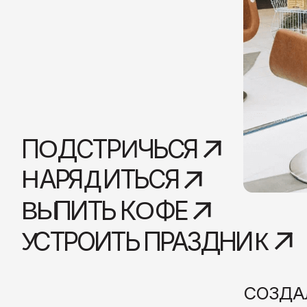
П
ДСТР
ЧЬСЯ
О
И
АРЯ
ИТЬСЯ
Н
Д
ПИТЬ К
ФЕ
ВЫ
О
СТРОИТЬ ПРАЗДНИ
У
К
СОЗДАЛИ З
ДОМ ДЛЯ 
Дом, где можно у
поэкспериментир
поработать
и
вып
и проводим
меро