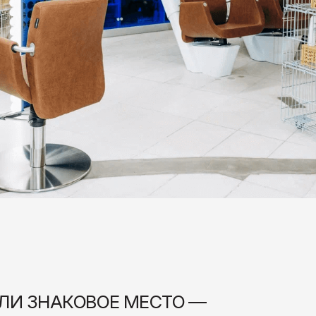
НАКОВОЕ МЕСТО —
ЛИС
спеть много дел сразу:
овать со
стилем,
подобрать к нему
образ,
ить кофе.
Еще, мы воплощаем ваши идеи
приятия:
создаем лучший опыт